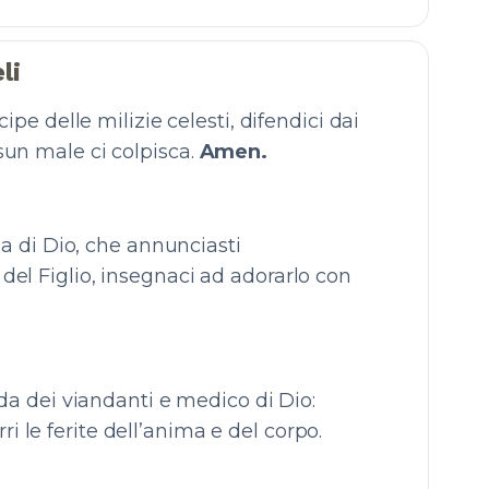
li
ncipe delle milizie celesti, difendici dai
essun male ci colpisca.
Amen.
rza di Dio, che annunciasti
i del Figlio, insegnaci ad adorarlo con
ida dei viandanti e medico di Dio:
ri le ferite dell’anima e del corpo.