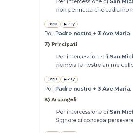
Per intercessione di
San Mic
non permetta che cadiamo in 
Copia
▶︎ Play
Poi:
Padre nostro
+
3 Ave Maria
.
7) Principati
Per intercessione di
San Mic
riempia le nostre anime dello
Copia
▶︎ Play
Poi:
Padre nostro
+
3 Ave Maria
.
8) Arcangeli
Per intercessione di
San Mic
Signore ci conceda persevera