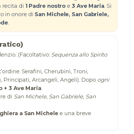
 recita di
1 Padre nostro
e
3 Ave Maria
. Si
ro
in onore di
San Michele, San Gabriele,
ode
.
ratico)
enzio. (Facoltativo:
Sequenza allo Spirito
’ordine: Serafini, Cherubini, Troni,
, Principati, Arcangeli, Angeli). Dopo
ogni
o + 3 Ave Maria
.
ore di
San Michele
,
San Gabriele
,
San
ghiera a San Michele
e una breve