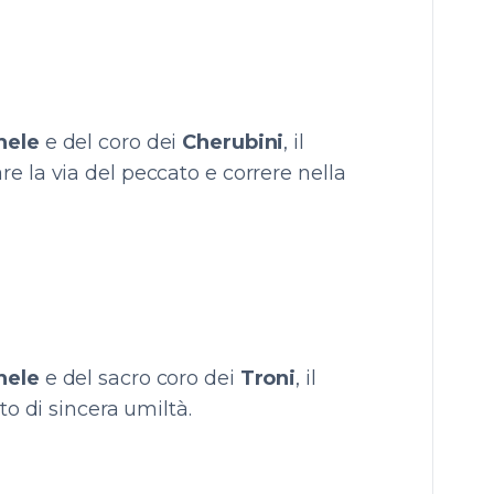
hele
e del coro dei
Cherubini
, il
e la via del peccato e correre nella
hele
e del sacro coro dei
Troni
, il
to di sincera umiltà.