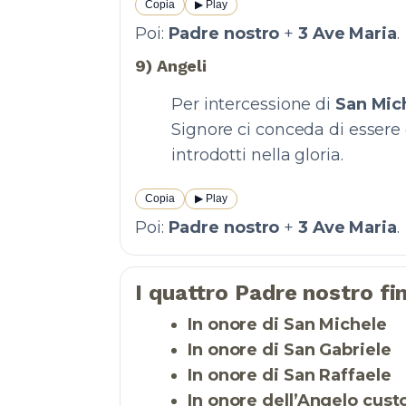
Copia
▶︎ Play
Poi:
Padre nostro
+
3 Ave Maria
.
9) Angeli
Per intercessione di
San Mic
Signore ci conceda di essere d
introdotti nella gloria.
Copia
▶︎ Play
Poi:
Padre nostro
+
3 Ave Maria
.
I quattro Padre nostro fin
In onore di San Michele
In onore di San Gabriele
In onore di San Raffaele
In onore dell’Angelo cus