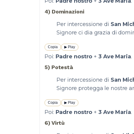
Poi:
Padre nostro
+
3 Ave Maria
.
4) Dominazioni
Per intercessione di
San Mic
Signore ci dia grazia di domin
Copia
▶︎ Play
Poi:
Padre nostro
+
3 Ave Maria
.
5) Potestà
Per intercessione di
San Mic
Signore protegga le nostre an
Copia
▶︎ Play
Poi:
Padre nostro
+
3 Ave Maria
.
6) Virtù