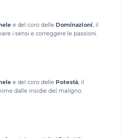
hele
e del coro delle
Dominazioni
, il
are i sensi e correggere le passioni.
hele
e del coro delle
Potestà
, il
ime dalle insidie del maligno.