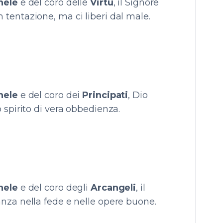
hele
e del coro delle
Virtù
, il Signore
tentazione, ma ci liberi dal male.
hele
e del coro dei
Principati
, Dio
 spirito di vera obbedienza.
hele
e del coro degli
Arcangeli
, il
nza nella fede e nelle opere buone.