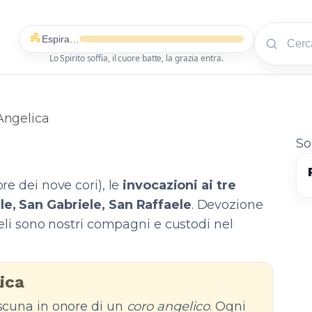
Espira…
Lo Spirito soffia, il cuore batte, la grazia entra.
Angelica
So
re dei nove cori), le
invocazioni ai tre
e, San Gabriele, San Raffaele
. Devozione
geli sono nostri compagni e custodi nel
ica
ascuna in onore di un
coro angelico
. Ogni