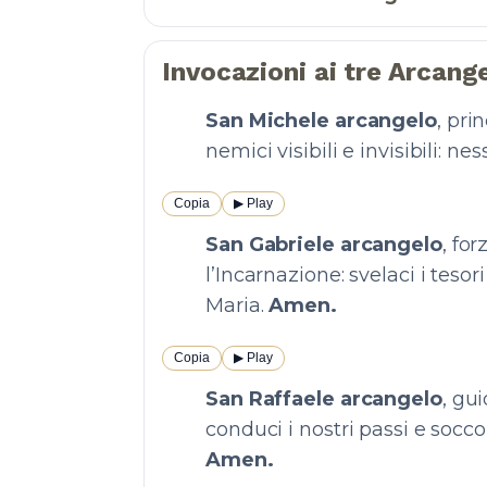
Invocazioni ai tre Arcange
San Michele arcangelo
, pri
nemici visibili e invisibili: n
Copia
▶︎ Play
San Gabriele arcangelo
, fo
l’Incarnazione: svelaci i tesor
Maria.
Amen.
Copia
▶︎ Play
San Raffaele arcangelo
, gu
conduci i nostri passi e soccor
Amen.