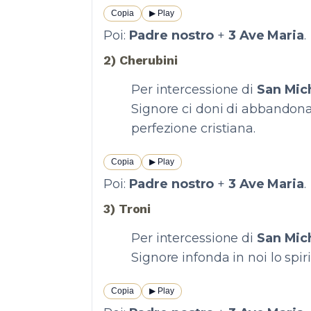
Copia
▶︎ Play
Poi:
Padre nostro
+
3 Ave Maria
.
2) Cherubini
Per intercessione di
San Mic
Signore ci doni di abbandonar
perfezione cristiana.
Copia
▶︎ Play
Poi:
Padre nostro
+
3 Ave Maria
.
3) Troni
Per intercessione di
San Mic
Signore infonda in noi lo spiri
Copia
▶︎ Play