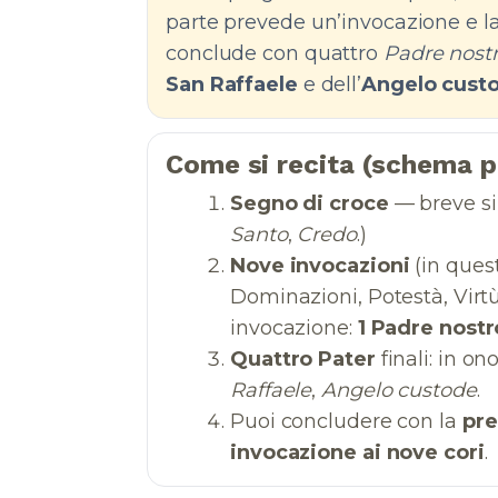
parte prevede un’invocazione e la
conclude con quattro
Padre nost
San Raffaele
e dell’
Angelo cust
Come si recita (schema p
Segno di croce
— breve sil
Santo
,
Credo
.)
Nove invocazioni
(in quest
Dominazioni, Potestà, Virtù
invocazione:
1 Padre nostr
Quattro Pater
finali: in on
Raffaele
,
Angelo custode
.
Puoi concludere con la
pre
invocazione ai nove cori
.