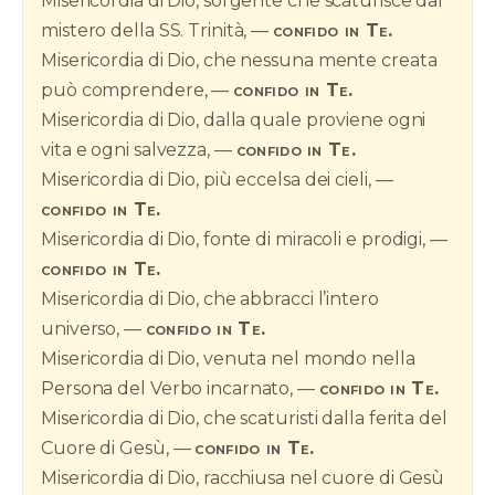
Misericordia di Dio, sorgente che scaturisce dal
mistero della SS. Trinità, —
confido in Te.
Misericordia di Dio, che nessuna mente creata
può comprendere, —
confido in Te.
Misericordia di Dio, dalla quale proviene ogni
vita e ogni salvezza, —
confido in Te.
Misericordia di Dio, più eccelsa dei cieli, —
confido in Te.
Misericordia di Dio, fonte di miracoli e prodigi, —
confido in Te.
Misericordia di Dio, che abbracci l’intero
universo, —
confido in Te.
Misericordia di Dio, venuta nel mondo nella
Persona del Verbo incarnato, —
confido in Te.
Misericordia di Dio, che scaturisti dalla ferita del
Cuore di Gesù, —
confido in Te.
Misericordia di Dio, racchiusa nel cuore di Gesù