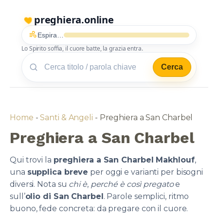
preghiera.online
Espira…
Lo Spirito soffia, il cuore batte, la grazia entra.
Cerca
Home
-
Santi & Angeli
-
Preghiera a San Charbel
Preghiera a San Charbel
Qui trovi la
preghiera a San Charbel Makhlouf
,
una
supplica breve
per oggi e varianti per bisogni
diversi. Nota su
chi è
,
perché è così pregato
e
sull’
olio di San Charbel
. Parole semplici, ritmo
buono, fede concreta: da pregare con il cuore.