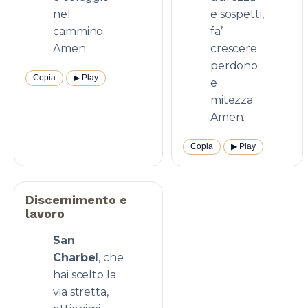
nel
e sospetti,
cammino.
fa’
Amen.
crescere
perdono
Copia
▶︎ Play
e
mitezza.
Amen.
Copia
▶︎ Play
Discernimento e
lavoro
San
Charbel
, che
hai scelto la
via stretta,