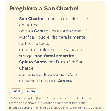
Preghiera a San Charbel
San Charbel
, monaco del silenzio e
della luce,
porta a
Gesù
questa intenzione (…).
Purifica il cuore, rischiara la mente,
fortifica la fede;
quando il dolore pesa e la paura
stringe,
non farmi smarrire
.
Spirito Santo
, per l’umiltà di San
Charbel,
apri una via dove via non c’è e
donami la tua pace.
Amen.
Copia
▶︎ Play
Nota
: San Charbel (1828–1898), monaco maronita libanese,
eremita ad Annaya, è invocato da tanti fedeli per la sua
intercessione nelle prove
, specialmente nelle malattie e nelle