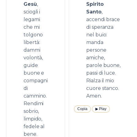
Gesù
,
Spirito
sciogli i
Santo
,
legami
accendi brace
che mi
di speranza
tolgono
nel buio:
libertà:
manda
dammi
persone
volontà,
amiche,
guide
parole buone,
buone e
passi di luce.
compagni
Rialza il mio
di
cuore stanco.
cammino.
Amen.
Rendimi
Copia
▶︎ Play
sobrio,
limpido,
fedele al
bene.