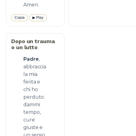
Amen.
Copia
▶︎ Play
Dopo un trauma
o un lutto
Padre
,
abbraccia
la mia
ferita e
chi ho
perduto:
dammi
tempo,
cure
giuste e
un senso