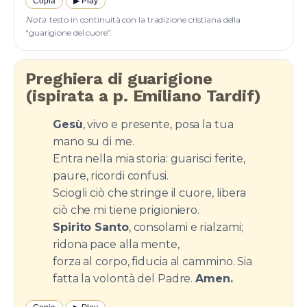
Copia
▶︎ Play
Nota
: testo in continuità con la tradizione cristiana della
“guarigione del cuore”.
Preghiera di guarigione
(ispirata a p. Emiliano Tardif)
Gesù
, vivo e presente, posa la tua
mano su di me.
Entra nella mia storia: guarisci ferite,
paure, ricordi confusi.
Sciogli ciò che stringe il cuore, libera
ciò che mi tiene prigioniero.
Spirito Santo
, consolami e rialzami;
ridona pace alla mente,
forza al corpo, fiducia al cammino. Sia
fatta la volontà del Padre.
Amen.