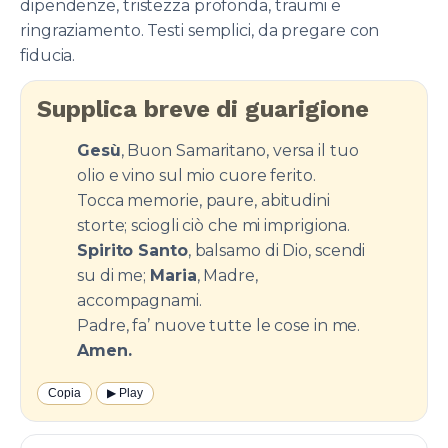
dipendenze, tristezza profonda, traumi e
ringraziamento. Testi semplici, da pregare con
fiducia.
Supplica breve di guarigione
Gesù
, Buon Samaritano, versa il tuo
olio e vino sul mio cuore ferito.
Tocca memorie, paure, abitudini
storte; sciogli ciò che mi imprigiona.
Spirito Santo
, balsamo di Dio, scendi
su di me;
Maria
, Madre,
accompagnami.
Padre, fa’ nuove tutte le cose in me.
Amen.
Copia
▶︎ Play