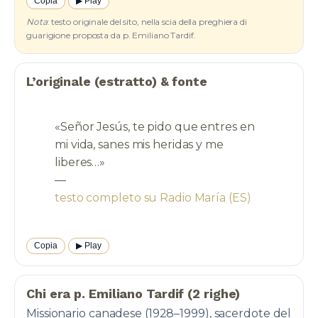
Copia
▶︎ Play
Nota
: testo originale del sito, nella scia della preghiera di
guarigione proposta da p. Emiliano Tardif.
L’originale (estratto) & fonte
«Señor Jesús, te pido que entres en
mi vida, sanes mis heridas y me
liberes…»
—
Copia
▶︎ Play
Chi era p. Emiliano Tardif (2 righe)
Missionario canadese (1928–1999), sacerdote del