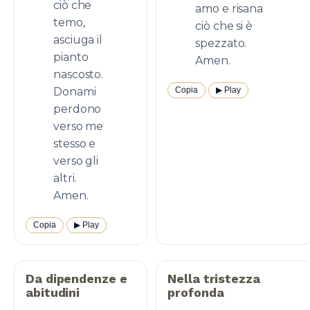
ciò che
amo e risana
temo,
ciò che si è
asciuga il
spezzato.
pianto
Amen.
nascosto.
Donami
Copia
▶︎ Play
perdono
verso me
stesso e
verso gli
altri.
Amen.
Copia
▶︎ Play
Da dipendenze e
Nella tristezza
abitudini
profonda