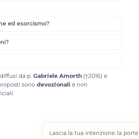
ione ed esorcismo?
ni?
diffusi da p.
Gabriele Amorth
(†2016) e
i proposti sono
devozionali
e non
ciali.
Lascia la tua intenzione: la por