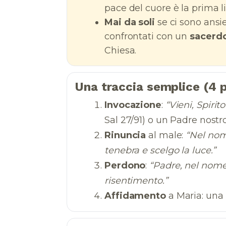
pace del cuore è la prima l
Mai da soli
se ci sono ansie
confrontati con un
sacerd
Chiesa.
Una traccia semplice (4 p
Invocazione
:
“Vieni, Spirit
Sal 27/91) o un Padre nostro
Rinuncia
al male:
“Nel nom
tenebra e scelgo la luce.”
Perdono
:
“Padre, nel nome 
risentimento.”
Affidamento
a Maria: una 