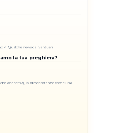
mo ✓ Qualche news dai Santuari
iamo la tua preghiera?
iorno anche tu!), la presenteranno come una