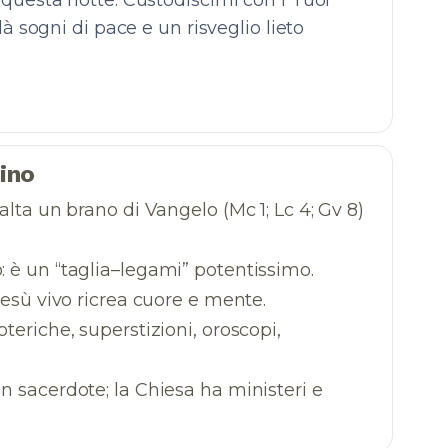
 questa notte. Custodiscimi con i Tuoi
dà sogni di pace e un risveglio lieto
ino
 alta un brano di Vangelo (Mc 1; Lc 4; Gv 8)
: è un “taglia–legami” potentissimo.
Gesù vivo ricrea cuore e mente.
soteriche, superstizioni, oroscopi,
un sacerdote; la Chiesa ha ministeri e