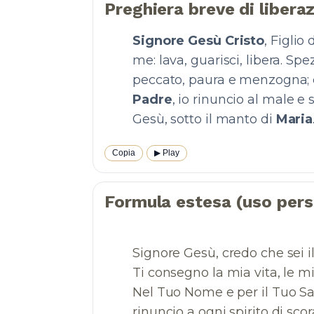
Preghiera breve di libera
Signore Gesù Cristo
, Figlio
me: lava, guarisci, libera. Sp
peccato, paura e menzogna;
Padre
, io rinuncio al male e
Gesù, sotto il manto di
Maria
Copia
▶︎ Play
Formula estesa (uso pers
Signore Gesù, credo che sei i
Ti consegno la mia vita, le mi
Nel Tuo Nome e per il Tuo S
rinuncio a ogni spirito di sco