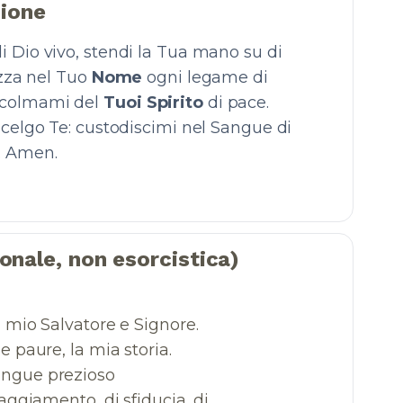
zione
 di Dio vivo, stendi la Tua mano su di
ezza nel Tuo
Nome
ogni legame di
 colmami del
Tuoi Spirito
di pace.
 scelgo Te: custodiscimi nel Sangue di
. Amen.
onale, non esorcistica)
l mio Salvatore e Signore.
e paure, la mia storia.
angue prezioso
raggiamento, di sfiducia, di