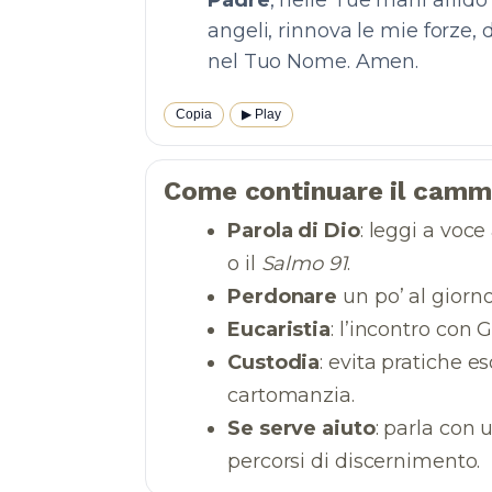
Padre
, nelle Tue mani affido
angeli, rinnova le mie forze, 
nel Tuo Nome. Amen.
Copia
▶︎ Play
Come continuare il camm
Parola di Dio
: leggi a voce
o il
Salmo 91
.
Perdonare
un po’ al giorno
Eucaristia
: l’incontro con 
Custodia
: evita pratiche e
cartomanzia.
Se serve aiuto
: parla con 
percorsi di discernimento.