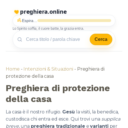
preghiera.online
Espira…
Lo Spirito soffia, il cuore batte, la grazia entra.
Cerca
Home
-
Intenzioni & Situazioni
-
Preghiera di
protezione della casa
Preghiera di protezione
della casa
La casa è il nostro rifugio.
Gesù
la visiti, la benedica,
custodisca chi entra ed esce. Qui trovi una
supplica
breve
, una
preghiera tradizionale
e
varianti
per