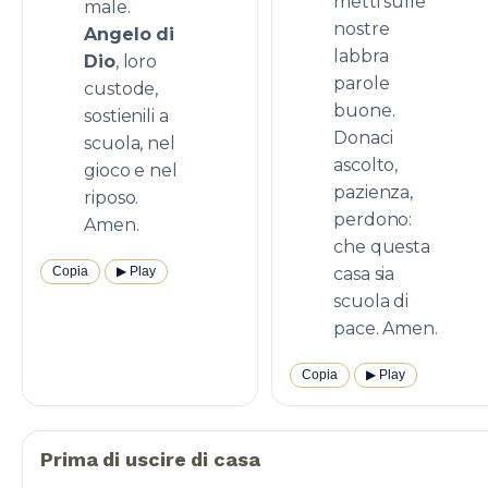
metti sulle
male.
nostre
Angelo di
labbra
Dio
, loro
parole
custode,
buone.
sostienili a
Donaci
scuola, nel
ascolto,
gioco e nel
pazienza,
riposo.
perdono:
Amen.
che questa
Copia
▶︎ Play
casa sia
scuola di
pace. Amen.
Copia
▶︎ Play
Prima di uscire di casa