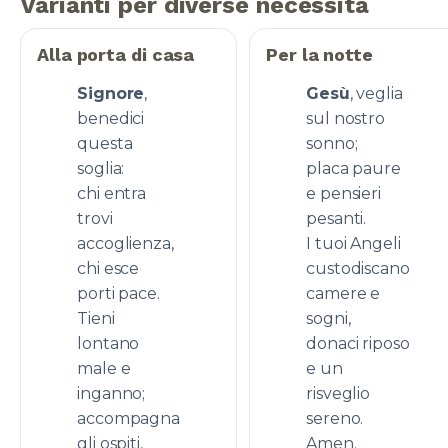
Varianti per diverse necessità
Alla porta di casa
Per la notte
Signore
,
Gesù
, veglia
benedici
sul nostro
questa
sonno;
soglia:
placa paure
chi entra
e pensieri
trovi
pesanti.
accoglienza,
I tuoi Angeli
chi esce
custodiscano
porti pace.
camere e
Tieni
sogni,
lontano
donaci riposo
male e
e un
inganno;
risveglio
accompagna
sereno.
gli ospiti,
Amen.