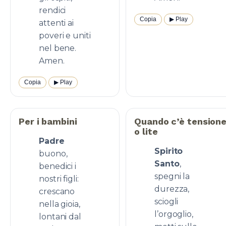
rendici
Copia
▶︎ Play
attenti ai
poveri e uniti
nel bene.
Amen.
Copia
▶︎ Play
Per i bambini
Quando c’è tension
o lite
Padre
Spirito
buono,
Santo
,
benedici i
spegni la
nostri figli:
durezza,
crescano
sciogli
nella gioia,
l’orgoglio,
lontani dal