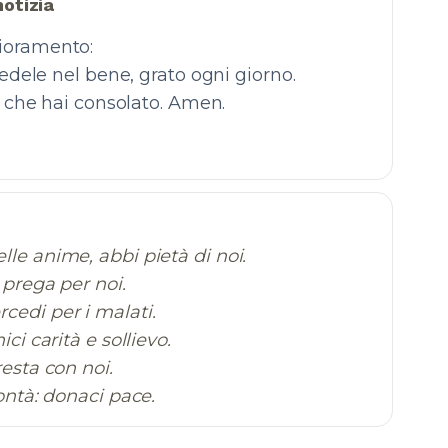
otizia
lioramento:
fedele nel bene, grato ogni giorno.
re che hai consolato. Amen.
lle anime, abbi pietà di noi.
 prega per noi.
cedi per i malati.
ici carità e sollievo.
resta con noi.
lontà: donaci pace.