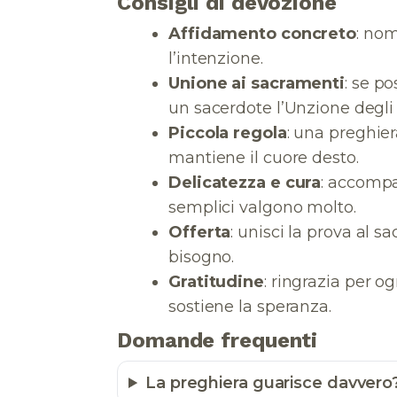
Consigli di devozione
Affidamento concreto
: nom
l’intenzione.
Unione ai sacramenti
: se p
un sacerdote l’Unzione degli 
Piccola regola
: una preghier
mantiene il cuore desto.
Delicatezza e cura
: accompa
semplici valgono molto.
Offerta
: unisci la prova al s
bisogno.
Gratitudine
: ringrazia per o
sostiene la speranza.
Domande frequenti
La preghiera guarisce davvero