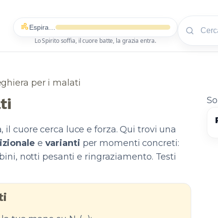
Espira…
Lo Spirito soffia, il cuore batte, la grazia entra.
ghiera per i malati
ti
So
 il cuore cerca luce e forza. Qui trovi una
izionale
e
varianti
per momenti concreti:
bini, notti pesanti e ringraziamento. Testi
ti