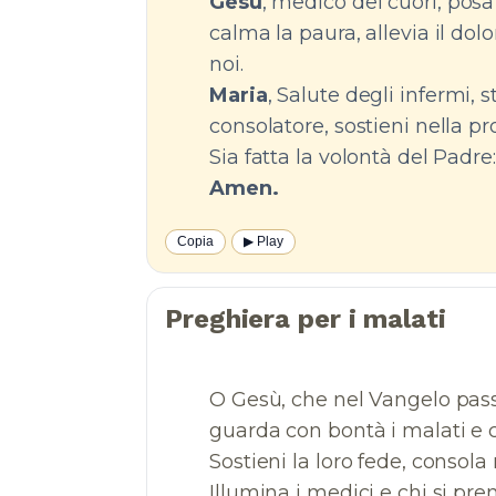
Gesù
, medico dei cuori, posa
calma la paura, allevia il dol
noi.
Maria
, Salute degli infermi, 
consolatore, sostieni nella pr
Sia fatta la volontà del Padre: 
Amen.
Copia
▶︎ Play
Preghiera per i malati
O Gesù, che nel Vangelo pas
guarda con bontà i malati e ch
Sostieni la loro fede, consola
Illumina i medici e chi si pre