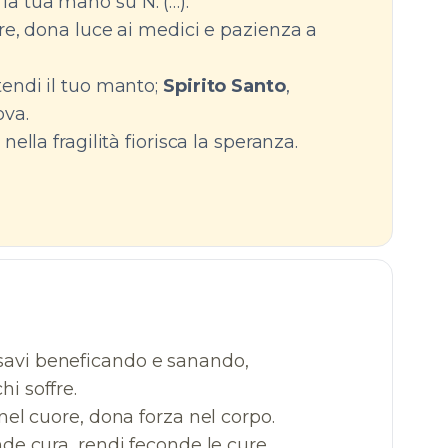
 la tua mano su N. (…):
ore, dona luce ai medici e pazienza a
stendi il tuo manto;
Spirito Santo
,
ova.
nella fragilità fiorisca la speranza.
savi beneficando e sanando,
i soffre.
 nel cuore, dona forza nel corpo.
nde cura, rendi feconde le cure