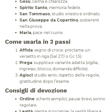
Gesù
, calma e chiarezza.
Spirito Santo
, memoria fedele.
San Tommaso
, studio onesto e ordinato.
San Giuseppe da Copertino
, sostienimi
nella prova.
Maria
, pace nel cuore.
Come usarla in 3 passi
Affida
: segno di croce; proclama un
versetto in riga (Sal 27,1 o Gc 1,5).
Prega
: supplica e variante adatta (vigilia,
ingresso, blocco, domanda difficile).
Agisci
: studio serio, rispetto delle regole,
gratitudine dopo l’esame.
Consigli di devozione
Ordine
: schemi semplici, pause brevi, sonno
regolare.
Lealtà
: niente scorciatoie; la verità libera e