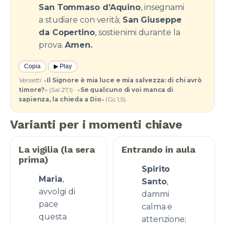
San Tommaso d’Aquino
, insegnami
a studiare con verità;
San Giuseppe
da Copertino
, sostienimi durante la
prova.
Amen.
Copia
▶︎ Play
Versetti
: «
Il Signore è mia luce e mia salvezza: di chi avrò
timore?
» (Sal 27,1) · «
Se qualcuno di voi manca di
sapienza, la chieda a Dio
» (Gc 1,5).
Varianti per i momenti chiave
La vigilia (la sera
Entrando in aula
prima)
Spirito
Maria
,
Santo
,
avvolgi di
dammi
pace
calma e
questa
attenzione;