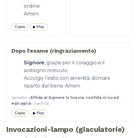
ordine.
Amen.
Copia
▶︎ Play
Dopo l’esame (ringraziamento)
Signore
, grazie per il coraggio e il
sostegno ricevuto.
Accolgo l’esito con serenità; domani
riparto dal bene. Amen.
Versetto
: «
Affida al Signore la tua via, confida in lui ed
egli agirà
» (Sal 37,5).
Copia
▶︎ Play
Invocazioni-lampo (giaculatorie)