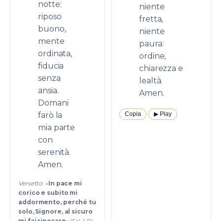
notte:
niente
riposo
fretta,
buono,
niente
mente
paura:
ordinata,
ordine,
fiducia
chiarezza e
senza
lealtà.
ansia.
Amen.
Domani
farò la
Copia
▶︎ Play
mia parte
con
serenità.
Amen.
Versetto
: «
In pace mi
corico e subito mi
addormento, perché tu
solo, Signore, al sicuro
mi fai riposare
» (Sal 4,9).