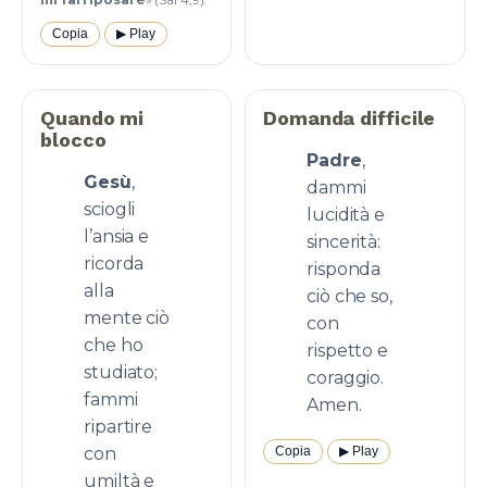
Copia
▶︎ Play
Quando mi
Domanda difficile
blocco
Padre
,
Gesù
,
dammi
sciogli
lucidità e
l’ansia e
sincerità:
ricorda
risponda
alla
ciò che so,
mente ciò
con
che ho
rispetto e
studiato;
coraggio.
fammi
Amen.
ripartire
con
Copia
▶︎ Play
umiltà e