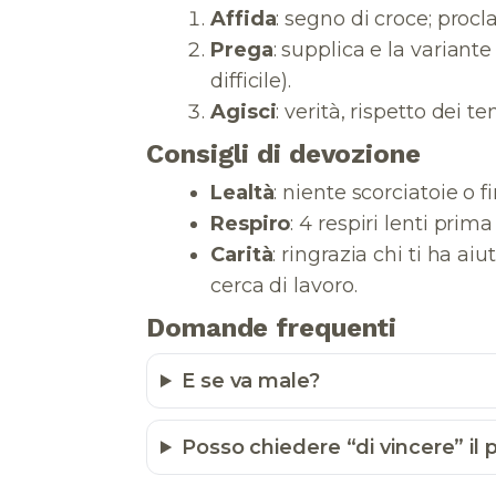
Affida
: segno di croce; procla
Prega
: supplica e la variant
difficile).
Agisci
: verità, rispetto dei t
Consigli di devozione
Lealtà
: niente scorciatoie o fi
Respiro
: 4 respiri lenti prima
Carità
: ringrazia chi ti ha ai
cerca di lavoro.
Domande frequenti
E se va male?
Posso chiedere “di vincere” il 