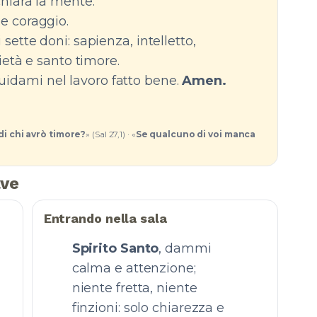
chiara la mente:
e coraggio.
i sette doni: sapienza, intelletto,
pietà e santo timore.
guidami nel lavoro fatto bene.
Amen.
di chi avrò timore?
» (Sal 27,1) · «
Se qualcuno di voi manca
ave
Entrando nella sala
Spirito Santo
, dammi
calma e attenzione;
niente fretta, niente
finzioni: solo chiarezza e