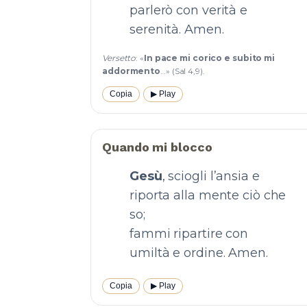
parlerò con verità e
serenità. Amen.
Versetto
: «
In pace mi corico e subito mi
addormento
…» (Sal 4,9).
Copia
▶︎ Play
Quando mi blocco
Gesù
, sciogli l’ansia e
riporta alla mente ciò che
so;
fammi ripartire con
umiltà e ordine. Amen.
Copia
▶︎ Play