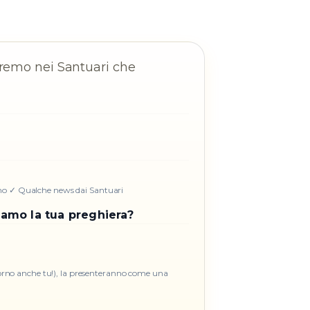
teremo nei Santuari che
mo ✓ Qualche news dai Santuari
iamo la tua preghiera?
iorno anche tu!), la presenteranno come una