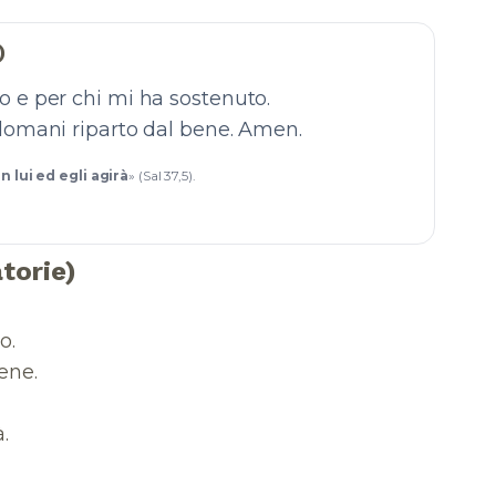
)
gio e per chi mi ha sostenuto.
 domani riparto dal bene. Amen.
in lui ed egli agirà
» (Sal 37,5).
torie)
o.
bene.
à.