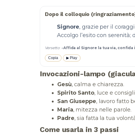
Dopo il colloquio (ringraziamento
Signore
, grazie per il corag
Accolgo l’esito con serenità;
Versetto
: «
Affida al Signore la tua via, confida 
Copia
▶︎ Play
Invocazioni-lampo (giacula
Gesù
, calma e chiarezza.
Spirito Santo
, luce e consigli
San Giuseppe
, lavoro fatto 
Maria
, mitezza nelle parole.
Padre
, sia fatta la tua volont
Come usarla in 3 passi