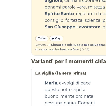
Signore
, calma il cuore e ris
donami parole vere, mitezza 
Spirito Santo
, regalami i tuo
consiglio, fortezza, scienza, 
San Giuseppe Lavoratore
, 
Copia
▶︎ Play
Versetti
: «
Il Signore è mia luce e mia salvezza: 
di sapienza, la chieda a Dio
» (Gc 1,5).
Varianti per i momenti chi
La vigilia (la sera prima)
Maria
, avvolgi di pace
questa notte: riposo
buono, mente ordinata,
nessuna paura. Domani