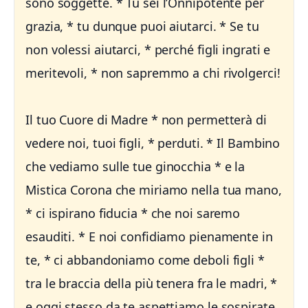
sono soggette. * Tu sei l’Onnipotente per
grazia, * tu dunque puoi aiutarci. * Se tu
non volessi aiutarci, * perché figli ingrati e
meritevoli, * non sapremmo a chi rivolgerci!
Il tuo Cuore di Madre * non permetterà di
vedere noi, tuoi figli, * perduti. * Il Bambino
che vediamo sulle tue ginocchia * e la
Mistica Corona che miriamo nella tua mano,
* ci ispirano fiducia * che noi saremo
esauditi. * E noi confidiamo pienamente in
te, * ci abbandoniamo come deboli figli *
tra le braccia della più tenera fra le madri, *
e oggi stesso da te aspettiamo le sospirate